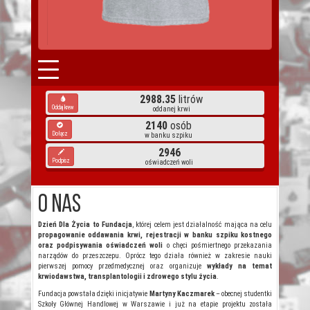
2988.35
litrów
Oddaj krew
oddanej krwi
2140
osób
Dołącz
w banku szpiku
2946
Podpisz
oświadczeń woli
O nas
Dzień Dla Życia to Fundacja
, której celem jest działalność mająca na celu
propagowanie oddawania krwi, rejestracji w banku szpiku kostnego
oraz podpisywania oświadczeń woli
o chęci pośmiertnego przekazania
narządów do przeszczepu. Oprócz tego działa również w zakresie nauki
pierwszej pomocy przedmedycznej oraz organizuje
wykłady na temat
krwiodawstwa, transplantologii i zdrowego stylu życia
.
Fundacja powstała dzięki inicjatywie
Martyny Kaczmarek
– obecnej studentki
Szkoły Głównej Handlowej w Warszawie i już na etapie projektu została