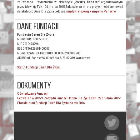
zauważona i wyróżniona w plebiscycie „
Zwykły Bohater
” organizowanym
przez telewizję TVN. Od marca 2015 Założycielka miała przyjemność promować
działalność Dnia Dla Życia podczas
międzynarodowej kampanii Panache
.
Dane Fundacji
Fundacja Dzień Dla Życia
Numer KRS 0000553383
NIP 7010478296
REGON 36128684400000
Numer konta: 93 1020 1013 0000 0602 0330 9705
ADRES: ul. Bohaterów Września 3/53 02-389 Warszawa
Statut Fundacji Dzień Dla Życia
.
Dokumenty
Oświadczenie Fundacji
Uchwała 12/2015/1 Zarządu Fundacji Dzień Dla Życia z dn. 22 grudnia 2015r.
.
Plan działań fundacji Dzień Dla Życia na rok 2016.