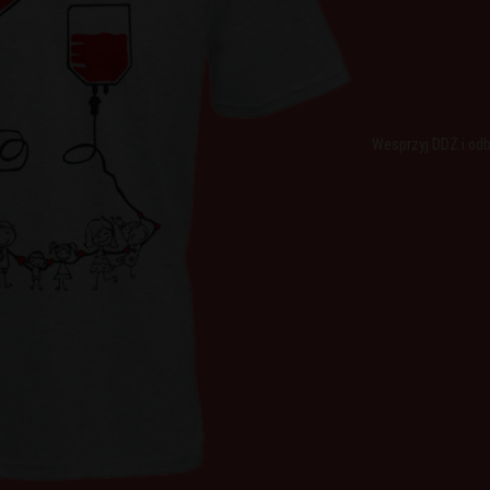
Wesprzyj DDŻ i odb