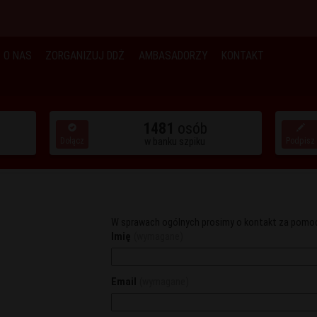
O NAS
ZORGANIZUJ DDŻ
AMBASADORZY
KONTAKT
1481
osób
Dołącz
w banku szpiku
Podpisz
W sprawach ogólnych prosimy o kontakt za pomo
Imię
(wymagane)
Email
(wymagane)