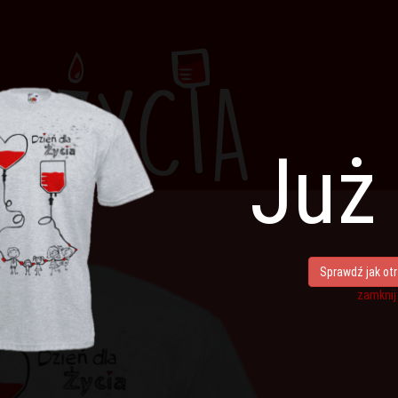
Już 
Sprawdź jak ot
zamknij