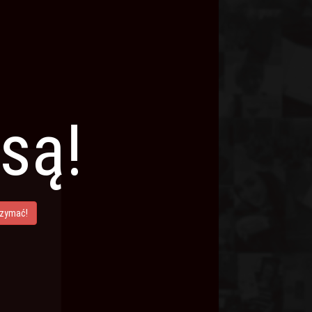
są!
rzymać!