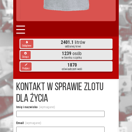
2401.1
litrów
Oddaj krew
oddanej krwi
1239
osób
Dołącz
w banku szpiku
1870
Podpisz
oświadczeń woli
Kontakt w sprawie Zlotu
Dla Życia
Imię i nazwisko
(wymagane)
Email
(wymagane)