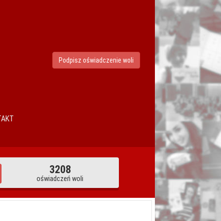
Podpisz oświadczenie woli
TAKT
3208
oświadczeń woli