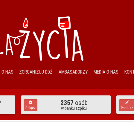
O NAS
ZORGANIZUJ DDŻ
AMBASADORZY
MEDIA O NAS
KON
w
2357
osób
Dołącz
w banku szpiku
Podpisz