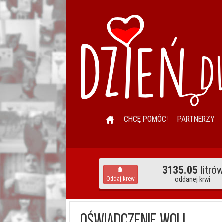
CHCĘ POMÓC!
PARTNERZY
3135.05
litró
Oddaj krew
oddanej krwi
Oświadczenie woli